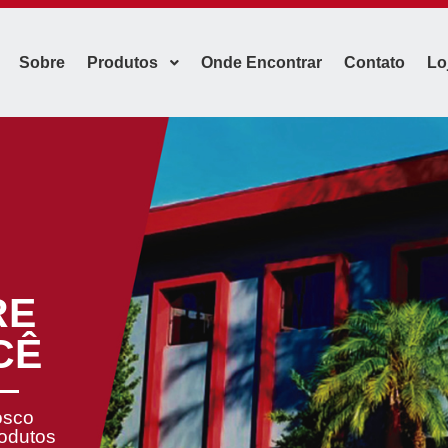
Sobre
Produtos
Onde Encontrar
Contato
Lo
RE
CÊ
osco
rodutos