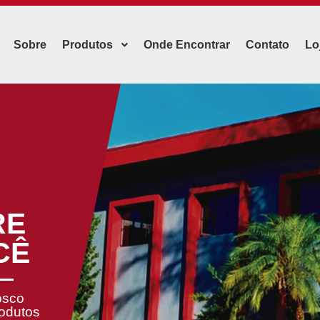
Sobre
Produtos
Onde Encontrar
Contato
Lo
RE
CÊ
osco
rodutos