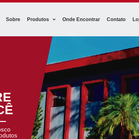
Sobre
Produtos
Onde Encontrar
Contato
Lo
RE
CÊ
osco
rodutos