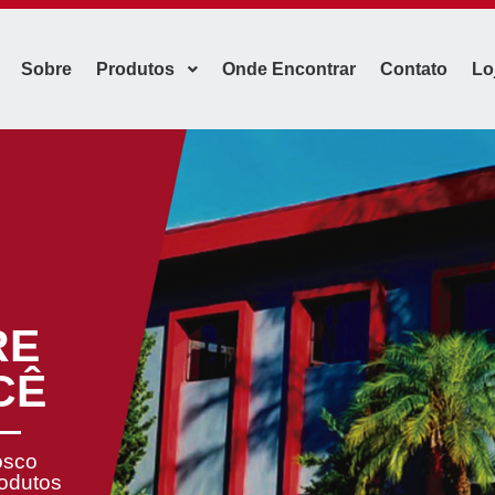
Sobre
Produtos
Onde Encontrar
Contato
Lo
RE
CÊ
osco
rodutos