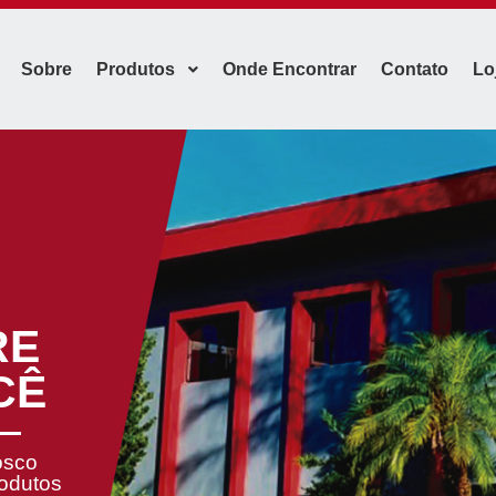
Sobre
Produtos
Onde Encontrar
Contato
Lo
RE
CÊ
osco
rodutos