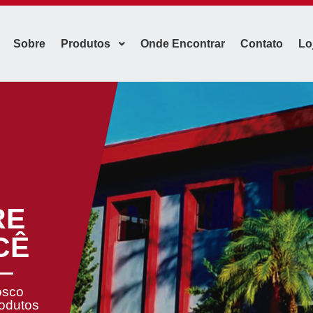
Sobre
Produtos
Onde Encontrar
Contato
Lo
RE
CÊ
osco
rodutos